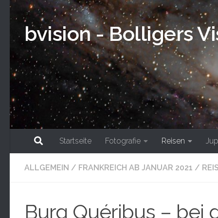
Skip to content
bvision - Bolligers V
Startseite
Fotografie
Reisen
Jup
ALLGEMEIN
/
FRANKREICH AB JANUAR 2021
/
REI
Burg Quéribus – bei 