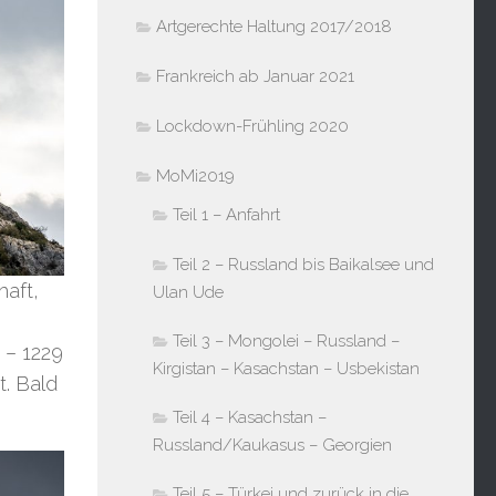
Artgerechte Haltung 2017/2018
Frankreich ab Januar 2021
Lockdown-Frühling 2020
MoMi2019
Teil 1 – Anfahrt
Teil 2 – Russland bis Baikalsee und
haft,
Ulan Ude
Teil 3 – Mongolei – Russland –
 – 1229
Kirgistan – Kasachstan – Usbekistan
t. Bald
Teil 4 – Kasachstan –
Russland/Kaukasus – Georgien
Teil 5 – Türkei und zurück in die