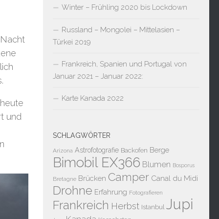
Winter – Frühling 2020 bis Lockdown
Russland – Mongolei – Mittelasien –
 Nacht
Türkei 2019
dene
Frankreich, Spanien und Portugal von
lich
Januar 2021 – Januar 2022:
.
Karte Kanada 2022
 heute
rt und
SCHLAGWÖRTER
in
Berge
Astrofotografie
Backofen
Arizona
Bimobil EX366
Blumen
Bosporus
Camper
Brücken
Canal du Midi
Bretagne
Drohne
Erfahrung
Fotografieren
Jupi
Frankreich
Herbst
Istanbul
Kanada