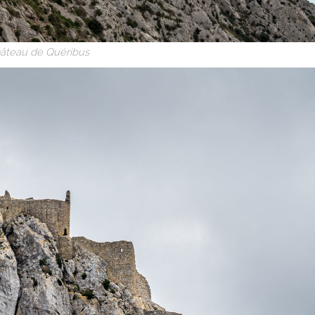
âteau de Quéribus