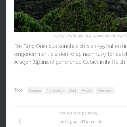
trotzig steht die fast uneinnehmbare 
Die Burg Quéribus konnte sich bis 1255 halten
eingenommen, die den Krieg nach 1229 fortsetzte
Aragon (Spanien) gehörende Gebiet in ihr Reich 
Tags:
Camper
Frankreich
Jupi
Reisen
Wandern
VORHERIGER BEITRAG
Les Orgues d’Ille-sur-Têt