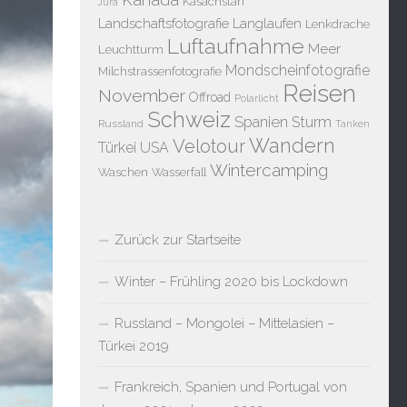
Kasachstan
Jura
Landschaftsfotografie
Langlaufen
Lenkdrache
Luftaufnahme
Meer
Leuchtturm
Mondscheinfotografie
Milchstrassenfotografie
Reisen
November
Offroad
Polarlicht
Schweiz
Spanien
Sturm
Russland
Tanken
Wandern
Velotour
Türkei
USA
Wintercamping
Waschen
Wasserfall
Zurück zur Startseite
Winter – Frühling 2020 bis Lockdown
Russland – Mongolei – Mittelasien –
Türkei 2019
Frankreich, Spanien und Portugal von