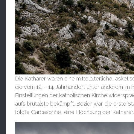
Die Katharer waren eine mittelalterliche, aske
die vom 12. – 14. Jahrhundert unter anderem im h
Einstellungen der katholischen Kirche widerspr
aufs brutalste bekämpft. Bézier war die erste S
folgte Carcasonne, eine Hochburg der Katharer.