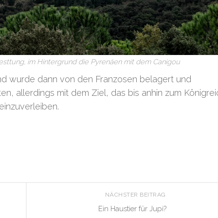
Festtung, im Hintergrund die Pyrenäen mit dem Canigou
 und wurde dann von den Franzosen belagert und
n, allerdings mit dem Ziel, das bis anhin zum Königrei
einzuverleiben.
NÄCHSTER BEITRAG
Ein Haustier für Jupi?