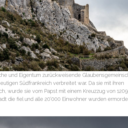
tische und Eigentum zurückweisende Glaubensgemeinsc
eutigen Südfrankreich verbreitet war. Da sie mit ihren
ach, wurde sie vom Papst mit einem Kreuzzug von 1209
tadt die fiel und alle 20’000 Einwohner wurden ermorde