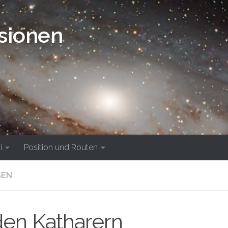
isionen
i
Position und Routen
SEN
den Katharern