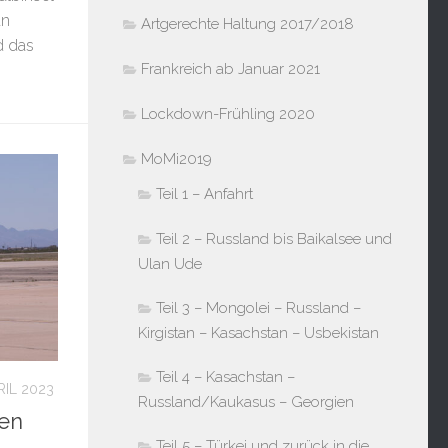
an
Artgerechte Haltung 2017/2018
d das
Frankreich ab Januar 2021
Lockdown-Frühling 2020
MoMi2019
Teil 1 – Anfahrt
Teil 2 – Russland bis Baikalsee und
Ulan Ude
Teil 3 – Mongolei – Russland –
Kirgistan – Kasachstan – Usbekistan
Teil 4 – Kasachstan –
RIL 2023
Russland/Kaukasus – Georgien
den
Teil 5 – Türkei und zurück in die