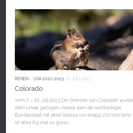
REISEN
/
USA 2022-2023
27. JULI 2023
Colorado
vom 7. – 26. Juli 2023 Die Grenzen von Colorado wurde
dem Lineal gezogen, heraus kam ein rechteckiger
Bundesstaat mit einer Grösse von knapp 270’000 km2,
ist etwa 6.5 mal so gross...