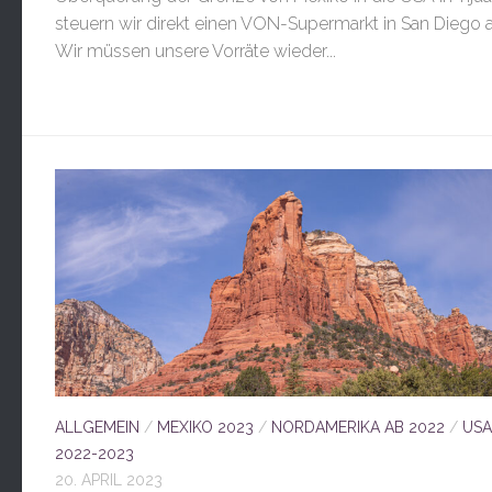
steuern wir direkt einen VON-Supermarkt in San Diego a
Wir müssen unsere Vorräte wieder...
ALLGEMEIN
/
MEXIKO 2023
/
NORDAMERIKA AB 2022
/
USA
2022-2023
20. APRIL 2023