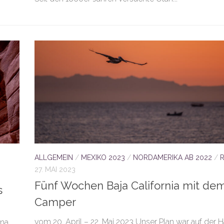
ALLGEMEIN
/
MEXIKO 2023
/
NORDAMERIKA AB 2022
/
R
27. MAI 2023
Fünf Wochen Baja California mit de
s
Camper
vom 20. April – 22. Mai 2023 Unser Plan war auf der H
na,