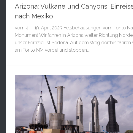
Arizona: Vulkane und Canyons; Einreis
nach Mexiko
vom 4. – 19. April 2023 Felsbehausungen vom Tonto Na
Monument Wir fahren in Arizona weiter Richtung Norde
unser Fernziel ist Sedona. Auf dem Weg dorthin fahren 
am Tonto NM vorbei und stoppen...