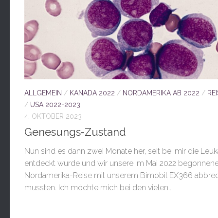
ALLGEMEIN
/
KANADA 2022
/
NORDAMERIKA AB 2022
/
RE
/
USA 2022-2023
4. OKTOBER 2023
Genesungs-Zustand
Nun sind es dann zwei Monate her, seit bei mir die Leu
entdeckt wurde und wir unsere im Mai 2022 begonnen
Nordamerika-Reise mit unserem Bimobil EX366 abbre
mussten. Ich möchte mich bei den vielen...