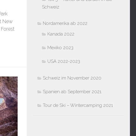
Schweiz
Park
at New
Nordamerika ab 2022
 Forest
Kanada 2022
Mexiko 2023
USA 2022-2023
Schweiz im November 2020
Spanien ab September 2021
Tour de Ski – Wintercamping 2021