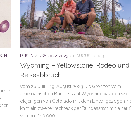
ISEN
REISEN
/
USA 2022-2023
21. AUGUST 2023
Wyoming – Yellowstone, Rodeo und
Reiseabbruch
vom 26. Juli – 19. August 2023 Die Grenzen vom
kämie
amerikanischen Bundesstaat Wyoming wurden wie
e
diejenigen von Colorado mit dem Lineal gezogen, h
chen
kam ein zweiter rechteckiger Bundesstaat mit einer 
von gut 250’000...