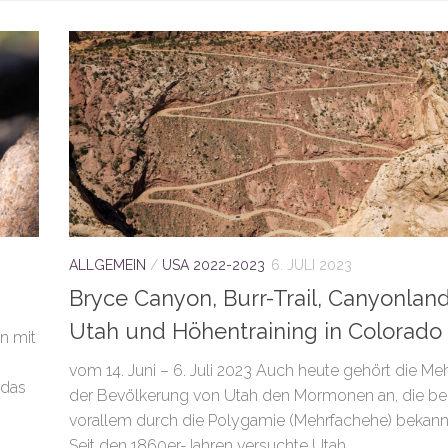
ALLGEMEIN
/
USA 2022-2023
6. JULI 2023
Bryce Canyon, Burr-Trail, Canyonland
Utah und Höhentraining in Colorado
n mit
vom 14. Juni – 6. Juli 2023 Auch heute gehört die Meh
 das
der Bevölkerung von Utah den Mormonen an, die bei
vorallem durch die Polygamie (Mehrfachehe) bekannt 
Seit den 1860er-Jahren versuchte Utah...