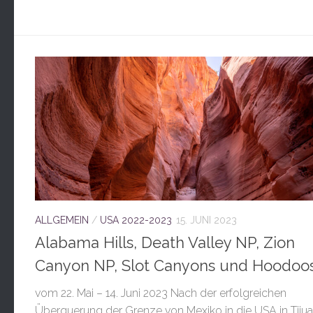
ALLGEMEIN
/
USA 2022-2023
15. JUNI 2023
Alabama Hills, Death Valley NP, Zion
Canyon NP, Slot Canyons und Hoodoo
vom 22. Mai – 14. Juni 2023 Nach der erfolgreichen
Überquerung der Grenze von Mexiko in die USA in Tijua