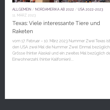
ALLGEMEIN
/
NORDAMERIKA AB 2022
/
USA 2022-2023
11. MÄRZ 2023
Texas: Viele interessante Tiere und
Raketen
vom 17. Februar – 10. März 2023 Nummer Zwei Texas ist
den USA zwei Mal die Nummer Zwei: Einmal bezüglich
Grösse (hinter Alaska) und ein zweites Mal bezüglich d
Einwohnerzahl (hinter Kalifornien)....