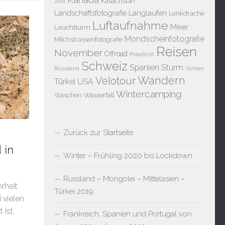
Kasachstan
Jura
Landschaftsfotografie
Langlaufen
Lenkdrache
Luftaufnahme
Meer
Leuchtturm
Mondscheinfotografie
Milchstrassenfotografie
Reisen
November
Offroad
Polarlicht
Schweiz
Spanien
Sturm
Russland
Tanken
Wandern
Velotour
Türkei
USA
Wintercamping
Waschen
Wasserfall
Zurück zur Startseite
 in
Winter – Frühling 2020 bis Lockdown
Russland – Mongolei – Mittelasien –
rheit
Türkei 2019
 vielen
ist.
Frankreich, Spanien und Portugal von