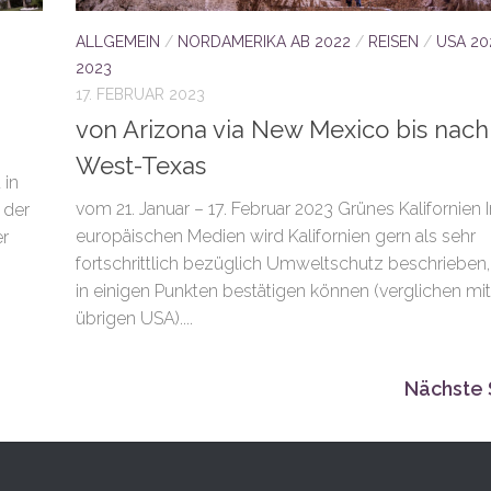
ALLGEMEIN
/
NORDAMERIKA AB 2022
/
REISEN
/
USA 20
2023
17. FEBRUAR 2023
von Arizona via New Mexico bis nach
West-Texas
 in
vom 21. Januar – 17. Februar 2023 Grünes Kalifornien 
 der
europäischen Medien wird Kalifornien gern als sehr
er
fortschrittlich bezüglich Umweltschutz beschrieben,
in einigen Punkten bestätigen können (verglichen mi
übrigen USA)....
Nächste 