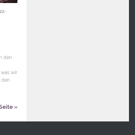
22-
In den
 was wir
t den
Seite »