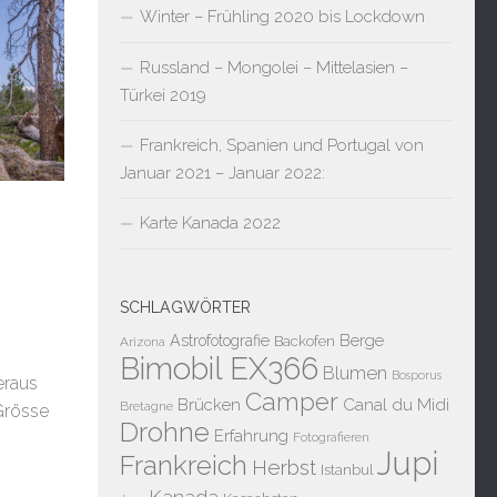
Winter – Frühling 2020 bis Lockdown
Russland – Mongolei – Mittelasien –
Türkei 2019
Frankreich, Spanien und Portugal von
Januar 2021 – Januar 2022:
Karte Kanada 2022
SCHLAGWÖRTER
Berge
Astrofotografie
Backofen
Arizona
Bimobil EX366
Blumen
Bosporus
eraus
Camper
Brücken
Canal du Midi
Bretagne
Grösse
Drohne
Erfahrung
Fotografieren
Jupi
Frankreich
Herbst
Istanbul
Kanada