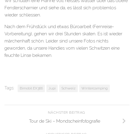
Wir schütten eine Pfanne voll heisses Wasser über das obere
Fensterscharnier und siehe da, es lässt sich problemlos
wieder schliessen.
Nach dem Frühstück und etwas Büroarbeit (Fernreise-
Vorbereitung), gehen wir drei Stunden skaten. Es ist wieder
märchenhaft schön. Leider sind unsere Fotos nichts
geworden, da unsere Handies vom vielen Schwitzen eine
feuchte Linse bekamen.
Tags:
Bimobil EX366
Jupi
Schweiz
Wintercamping
NÄCHSTER BEITRAG
Tour de Ski – Mondscheinfotografie