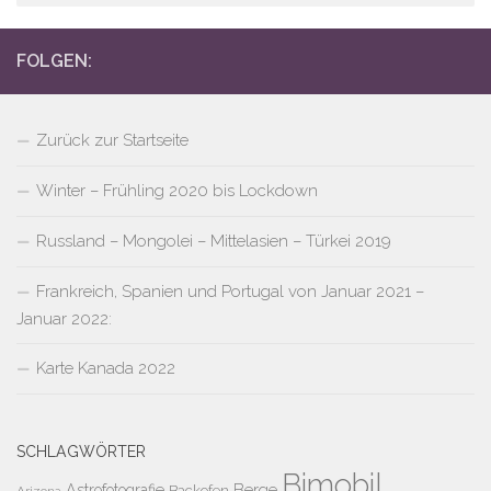
FOLGEN:
Zurück zur Startseite
Winter – Frühling 2020 bis Lockdown
Russland – Mongolei – Mittelasien – Türkei 2019
Frankreich, Spanien und Portugal von Januar 2021 –
Januar 2022:
Karte Kanada 2022
SCHLAGWÖRTER
Bimobil
Berge
Astrofotografie
Backofen
Arizona