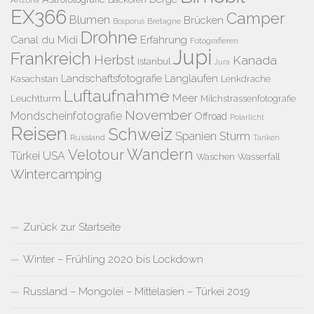
EX366
Camper
Blumen
Brücken
Bretagne
Bosporus
Drohne
Canal du Midi
Erfahrung
Fotografieren
Jupi
Frankreich
Herbst
Kanada
Istanbul
Jura
Landschaftsfotografie
Langlaufen
Kasachstan
Lenkdrache
Luftaufnahme
Meer
Leuchtturm
Milchstrassenfotografie
November
Mondscheinfotografie
Offroad
Polarlicht
Reisen
Schweiz
Spanien
Sturm
Russland
Tanken
Wandern
Velotour
Türkei
USA
Waschen
Wasserfall
Wintercamping
Zurück zur Startseite
Winter – Frühling 2020 bis Lockdown
Russland – Mongolei – Mittelasien – Türkei 2019