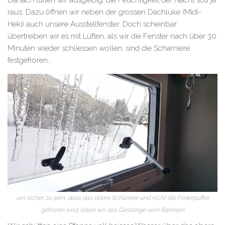
Danach lüften wir ausgiebig, die Feuchtigkeit der Nacht soll ja
raus. Dazu öffnen wir neben der grossen Dachluke (Midi-
Heki) auch unsere Ausstellfenster. Doch scheinbar
übertreiben wir es mit Lüften, als wir die Fenster nach über 30
Minuten wieder schliessen wollen, sind die Scharniere
festgefroren…
um sicher zu sein, dass das obere Scharnier und nicht die Federpuffer
gefroren sind, lösen wir das Gestänge vom Rahmen