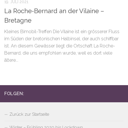
19. JULI 2021
La Roche-Bernard an der Vilaine –
Bretagne
Kleines Bimobil-Treffen Die Vilaine ist ein grösserer Fluss
im Süden der bretonischen Halbinsel, der auch schiffbar
ist. An diesem Gewässer liegt die Ortschaft La Roche-
Bernard, die uns empfohlen wurde, weil es dort viele
ältere...
FOLGEN:
Zurück zur Startseite
Winter – Frühling 2020 bis Lockdown