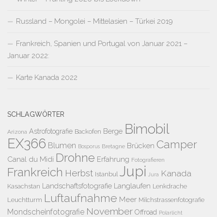
Russland – Mongolei – Mittelasien – Türkei 2019
Frankreich, Spanien und Portugal von Januar 2021 –
Januar 2022:
Karte Kanada 2022
SCHLAGWÖRTER
Bimobil
Berge
Astrofotografie
Backofen
Arizona
EX366
Camper
Blumen
Brücken
Bretagne
Bosporus
Drohne
Canal du Midi
Erfahrung
Fotografieren
Jupi
Frankreich
Herbst
Kanada
Istanbul
Jura
Landschaftsfotografie
Langlaufen
Kasachstan
Lenkdrache
Luftaufnahme
Meer
Leuchtturm
Milchstrassenfotografie
November
Mondscheinfotografie
Offroad
Polarlicht