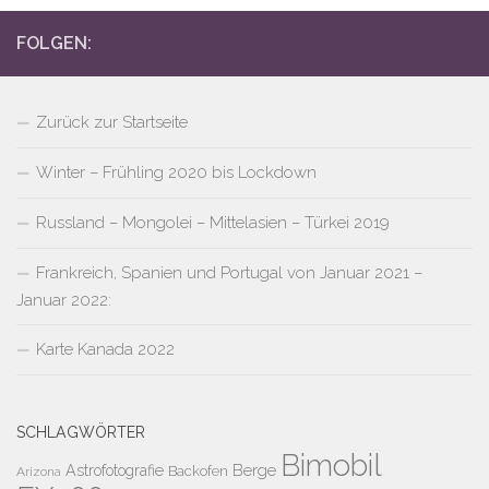
FOLGEN:
Zurück zur Startseite
Winter – Frühling 2020 bis Lockdown
Russland – Mongolei – Mittelasien – Türkei 2019
Frankreich, Spanien und Portugal von Januar 2021 –
Januar 2022:
Karte Kanada 2022
SCHLAGWÖRTER
Bimobil
Berge
Astrofotografie
Backofen
Arizona