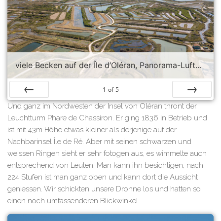
viele Becken auf der Île d’Oléran, Panorama-Luftaufnahme
1
of
5
Prev
Next
Und ganz im Nordwesten der Insel von Oléran thront der
Leuchtturm Phare de Chassiron. Er ging 1836 in Betrieb und
ist mit 43m Höhe etwas kleiner als derjenige auf der
Nachbarinsel Île de Ré. Aber mit seinen schwarzen und
weissen Ringen sieht er sehr fotogen aus, es wimmelte auch
entsprechend von Leuten. Man kann ihn besichtigen, nach
224 Stufen ist man ganz oben und kann dort die Aussicht
geniessen. Wir schickten unsere Drohne los und hatten so
einen noch umfassenderen Blickwinkel.