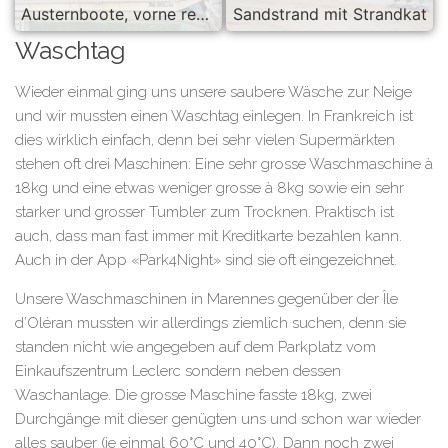
Austernboote, vorne rechts sieht man ein paar Säcke mit Austern
Sandstrand mit Strandkat
Waschtag
Wieder einmal ging uns unsere saubere Wäsche zur Neige
und wir mussten einen Waschtag einlegen. In Frankreich ist
dies wirklich einfach, denn bei sehr vielen Supermärkten
stehen oft drei Maschinen: Eine sehr grosse Waschmaschine à
18kg und eine etwas weniger grosse à 8kg sowie ein sehr
starker und grosser Tumbler zum Trocknen. Praktisch ist
auch, dass man fast immer mit Kreditkarte bezahlen kann.
Auch in der App «Park4Night» sind sie oft eingezeichnet.
Unsere Waschmaschinen in Marennes gegenüber der Île
d’Oléran mussten wir allerdings ziemlich suchen, denn sie
standen nicht wie angegeben auf dem Parkplatz vom
Einkaufszentrum Leclerc sondern neben dessen
Waschanlage. Die grosse Maschine fasste 18kg, zwei
Durchgänge mit dieser genügten uns und schon war wieder
alles sauber (je einmal 60°C und 40°C). Dann noch zwei