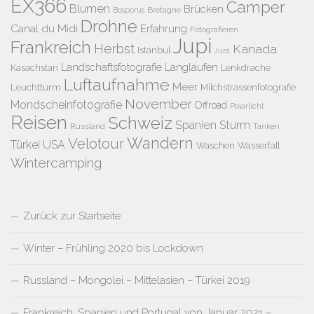
EX366
Camper
Blumen
Brücken
Bretagne
Bosporus
Drohne
Canal du Midi
Erfahrung
Fotografieren
Jupi
Frankreich
Herbst
Kanada
Istanbul
Jura
Landschaftsfotografie
Langlaufen
Kasachstan
Lenkdrache
Luftaufnahme
Meer
Leuchtturm
Milchstrassenfotografie
November
Mondscheinfotografie
Offroad
Polarlicht
Reisen
Schweiz
Spanien
Sturm
Russland
Tanken
Wandern
Velotour
Türkei
USA
Waschen
Wasserfall
Wintercamping
Zurück zur Startseite
Winter – Frühling 2020 bis Lockdown
Russland – Mongolei – Mittelasien – Türkei 2019
Frankreich, Spanien und Portugal von Januar 2021 –