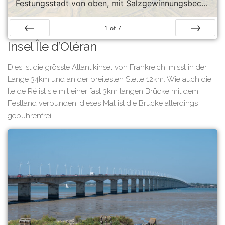
Festungsstadt von oben, mit Salzgewinnungsbecken
1
of
7
Insel Île d’Oléran
Prev
Next
Dies ist die grösste Atlantikinsel von Frankreich, misst in der
Länge 34km und an der breitesten Stelle 12km. Wie auch die
Île de Ré ist sie mit einer fast 3km langen Brücke mit dem
Festland verbunden, dieses Mal ist die Brücke allerdings
gebührenfrei.