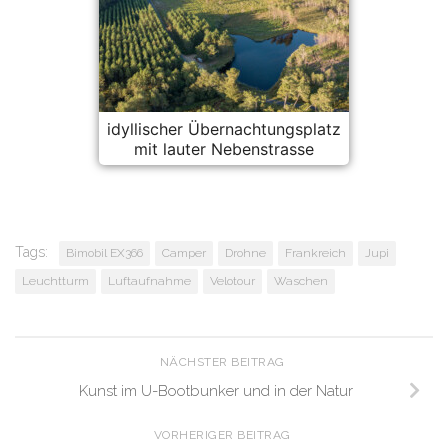
idyllischer Übernachtungsplatz
mit lauter Nebenstrasse
Tags:
Bimobil EX366
Camper
Drohne
Frankreich
Jupi
Leuchtturm
Luftaufnahme
Velotour
Waschen
NÄCHSTER BEITRAG
Kunst im U-Bootbunker und in der Natur
VORHERIGER BEITRAG