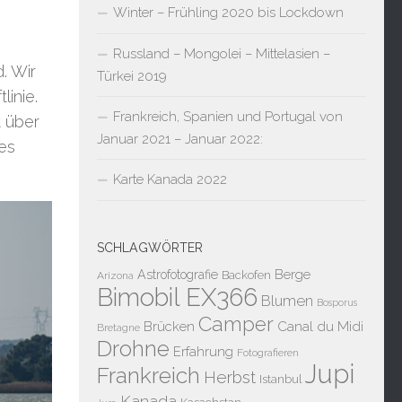
Winter – Frühling 2020 bis Lockdown
Russland – Mongolei – Mittelasien –
. Wir
Türkei 2019
inie.
Frankreich, Spanien und Portugal von
t über
Januar 2021 – Januar 2022:
 es
Karte Kanada 2022
SCHLAGWÖRTER
Berge
Astrofotografie
Backofen
Arizona
Bimobil EX366
Blumen
Bosporus
Camper
Brücken
Canal du Midi
Bretagne
Drohne
Erfahrung
Fotografieren
Jupi
Frankreich
Herbst
Istanbul
Kanada