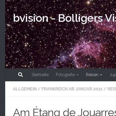
Skip to content
bvision - Bolligers V
Startseite
Fotografie
Reisen
Jup
ALLGEMEIN
/
FRANKREICH AB JANUAR 2021
/
REI
Am Étang de Jouarre