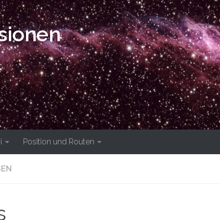
isionen
i
Position und Routen
SEN
s