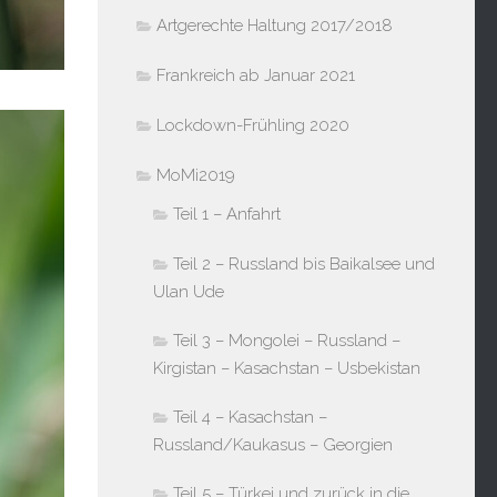
Artgerechte Haltung 2017/2018
Frankreich ab Januar 2021
Lockdown-Frühling 2020
MoMi2019
Teil 1 – Anfahrt
Teil 2 – Russland bis Baikalsee und
Ulan Ude
Teil 3 – Mongolei – Russland –
Kirgistan – Kasachstan – Usbekistan
Teil 4 – Kasachstan –
Russland/Kaukasus – Georgien
Teil 5 – Türkei und zurück in die