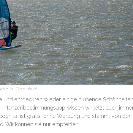
rfer im Gegenlicht
 und entdeckten wieder einige blühende Schönheite
n Pflanzenbestimmungsapp wissen wir jetzt auch immer
ognita, ist gratis, ohne Werbung und stammt von der
d. Wir können sie nur empfehlen.