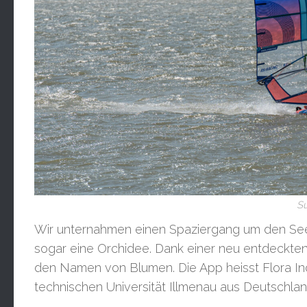
Su
Wir unternahmen einen Spaziergang um den See
sogar eine Orchidee. Dank einer neu entdeckte
den Namen von Blumen. Die App heisst Flora Inc
technischen Universität Illmenau aus Deutschlan