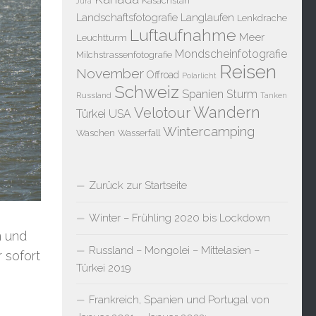
Kasachstan
Jura
Landschaftsfotografie
Langlaufen
Lenkdrache
Luftaufnahme
Meer
Leuchtturm
Mondscheinfotografie
Milchstrassenfotografie
Reisen
November
Offroad
Polarlicht
Schweiz
Spanien
Sturm
Russland
Tanken
Wandern
Velotour
Türkei
USA
Wintercamping
Waschen
Wasserfall
Zurück zur Startseite
Winter – Frühling 2020 bis Lockdown
n und
Russland – Mongolei – Mittelasien –
 sofort
Türkei 2019
Frankreich, Spanien und Portugal von