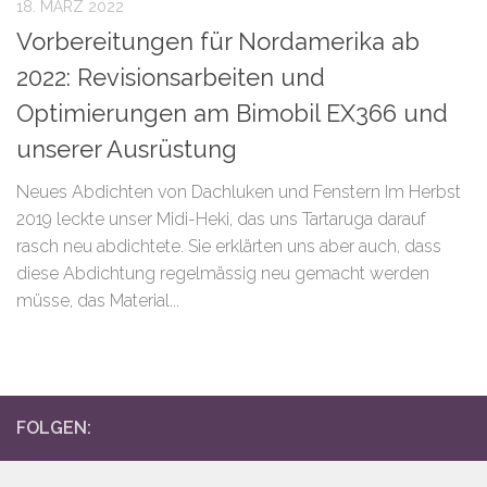
18. MÄRZ 2022
Vorbereitungen für Nordamerika ab
2022: Revisionsarbeiten und
Optimierungen am Bimobil EX366 und
unserer Ausrüstung
Neues Abdichten von Dachluken und Fenstern Im Herbst
2019 leckte unser Midi-Heki, das uns Tartaruga darauf
rasch neu abdichtete. Sie erklärten uns aber auch, dass
diese Abdichtung regelmässig neu gemacht werden
müsse, das Material...
FOLGEN: