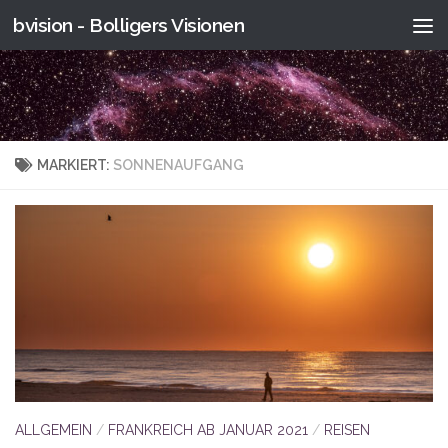
bvision - Bolligers Visionen
Skip to content
MARKIERT:
SONNENAUFGANG
ALLGEMEIN
/
FRANKREICH AB JANUAR 2021
/
REISEN