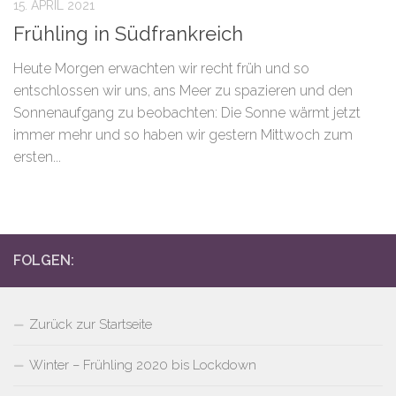
15. APRIL 2021
Frühling in Südfrankreich
Heute Morgen erwachten wir recht früh und so
entschlossen wir uns, ans Meer zu spazieren und den
Sonnenaufgang zu beobachten: Die Sonne wärmt jetzt
immer mehr und so haben wir gestern Mittwoch zum
ersten...
FOLGEN:
Zurück zur Startseite
Winter – Frühling 2020 bis Lockdown