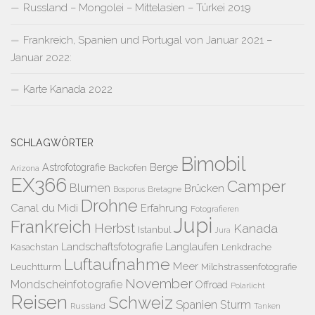
Russland – Mongolei – Mittelasien – Türkei 2019
Frankreich, Spanien und Portugal von Januar 2021 –
Januar 2022:
Karte Kanada 2022
SCHLAGWÖRTER
Bimobil
Berge
Astrofotografie
Backofen
Arizona
EX366
Camper
Blumen
Brücken
Bretagne
Bosporus
Drohne
Canal du Midi
Erfahrung
Fotografieren
Jupi
Frankreich
Herbst
Kanada
Istanbul
Jura
Landschaftsfotografie
Langlaufen
Kasachstan
Lenkdrache
Luftaufnahme
Meer
Leuchtturm
Milchstrassenfotografie
November
Mondscheinfotografie
Offroad
Polarlicht
Reisen
Schweiz
Spanien
Sturm
Russland
Tanken