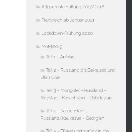
Artgerechte Haltung 2017/2018
Frankreich ab Januar 2021
Lockdown-Frühling 2020
MoMi2019
Teil 1 – Anfahrt
Teil 2 – Russland bis Baikalsee und
Ulan Ude
Teil 3 – Mongolei – Russland –
Kirgistan – Kasachstan – Usbekistan
Teil 4 – Kasachstan –
Russland/Kaukasus – Georgien
Teil 5 – Türkei und zurück in die