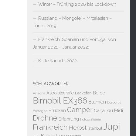
Winter – Frühling 2020 bis Lockdown
Russland – Mongolei – Mittelasien –
Türkei 2019
Frankreich, Spanien und Portugal von
Januar 2021 – Januar 2022:
Karte Kanada 2022
SCHLAGWÖRTER
Berge
Astrofotografie
Backofen
Arizona
Bimobil EX366
Blumen
Bosporus
Camper
Brücken
Canal du Midi
Bretagne
Drohne
Erfahrung
Fotografieren
Jupi
Frankreich
Herbst
Istanbul
Kanada