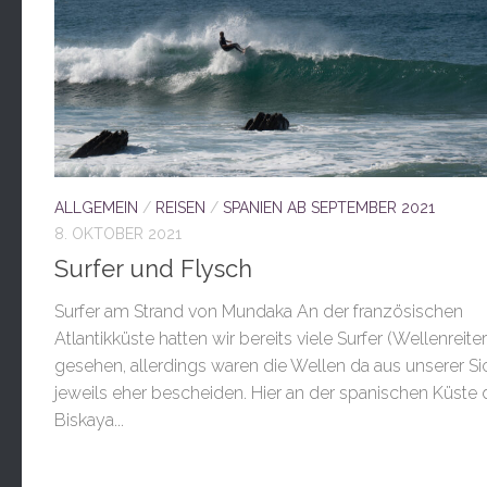
ALLGEMEIN
/
REISEN
/
SPANIEN AB SEPTEMBER 2021
8. OKTOBER 2021
Surfer und Flysch
Surfer am Strand von Mundaka An der französischen
Atlantikküste hatten wir bereits viele Surfer (Wellenreiter
gesehen, allerdings waren die Wellen da aus unserer Si
jeweils eher bescheiden. Hier an der spanischen Küste 
Biskaya...