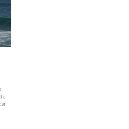
)
cht
der