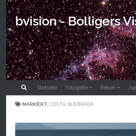
Skip to content
bvision - Bolligers V
Startseite
Fotografie
Reisen
Jup
MARKIERT:
COSTA QUEBRADA