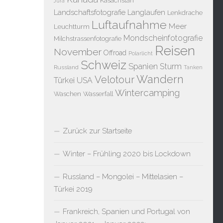
Kasachstan
Jura
Landschaftsfotografie
Langlaufen
Lenkdrache
Luftaufnahme
Meer
Leuchtturm
Mondscheinfotografie
Milchstrassenfotografie
Reisen
November
Offroad
Polarlicht
Schweiz
Spanien
Sturm
Russland
Tanken
Wandern
Velotour
Türkei
USA
Wintercamping
Waschen
Wasserfall
Zurück zur Startseite
Winter – Frühling 2020 bis Lockdown
Russland – Mongolei – Mittelasien –
Türkei 2019
Frankreich, Spanien und Portugal von