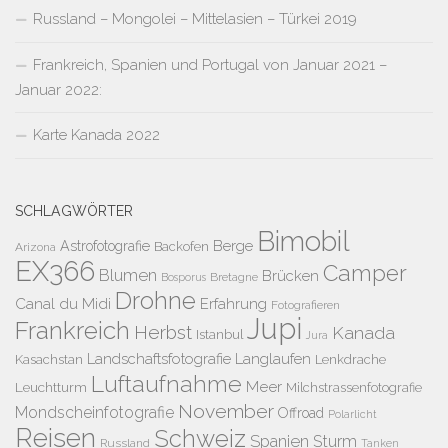
Russland – Mongolei – Mittelasien – Türkei 2019
Frankreich, Spanien und Portugal von Januar 2021 –
Januar 2022:
Karte Kanada 2022
SCHLAGWÖRTER
Bimobil
Berge
Astrofotografie
Backofen
Arizona
EX366
Camper
Blumen
Brücken
Bretagne
Bosporus
Drohne
Canal du Midi
Erfahrung
Fotografieren
Jupi
Frankreich
Herbst
Kanada
Istanbul
Jura
Landschaftsfotografie
Langlaufen
Kasachstan
Lenkdrache
Luftaufnahme
Meer
Leuchtturm
Milchstrassenfotografie
November
Mondscheinfotografie
Offroad
Polarlicht
Reisen
Schweiz
Spanien
Sturm
Russland
Tanken