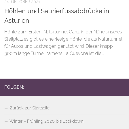
24. OKTOBER 2021
Höhlen und Saurierfussabdrücke in
Asturien
Höhle zum Ersten: Naturtunnel Ganz in der Nähe unseres
Stellplatzes gibt es eine riesige Höhle, die als Naturtunnel
für Autos und Lastwagen genutzt wird. Dieser knapp
300m lange Tunnel namens La Cuevona ist die...
FOLGEN:
Zurück zur Startseite
Winter – Frühling 2020 bis Lockdown