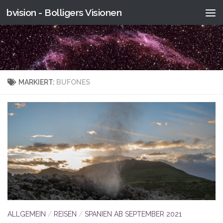
bvision - Bolligers Visionen
Skip to content
MARKIERT:
BUFONES
ALLGEMEIN
/
REISEN
/
SPANIEN AB SEPTEMBER 2021