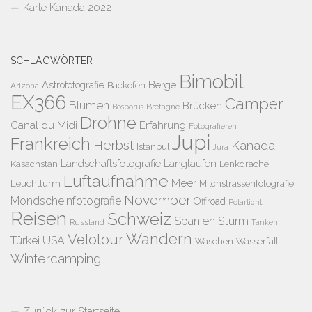
Karte Kanada 2022
SCHLAGWÖRTER
Bimobil
Berge
Astrofotografie
Backofen
Arizona
EX366
Camper
Blumen
Brücken
Bretagne
Bosporus
Drohne
Canal du Midi
Erfahrung
Fotografieren
Jupi
Frankreich
Herbst
Kanada
Istanbul
Jura
Landschaftsfotografie
Langlaufen
Kasachstan
Lenkdrache
Luftaufnahme
Meer
Leuchtturm
Milchstrassenfotografie
November
Mondscheinfotografie
Offroad
Polarlicht
Reisen
Schweiz
Spanien
Sturm
Russland
Tanken
Wandern
Velotour
Türkei
USA
Waschen
Wasserfall
Wintercamping
Zurück zur Startseite