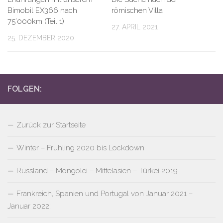
Bimobil EX366 nach
römischen Villa
75’000km (Teil 1)
27. APRIL 2021
25. DEZEMBER 2020
FOLGEN:
Zurück zur Startseite
Winter – Frühling 2020 bis Lockdown
Russland – Mongolei – Mittelasien – Türkei 2019
Frankreich, Spanien und Portugal von Januar 2021 –
Januar 2022: