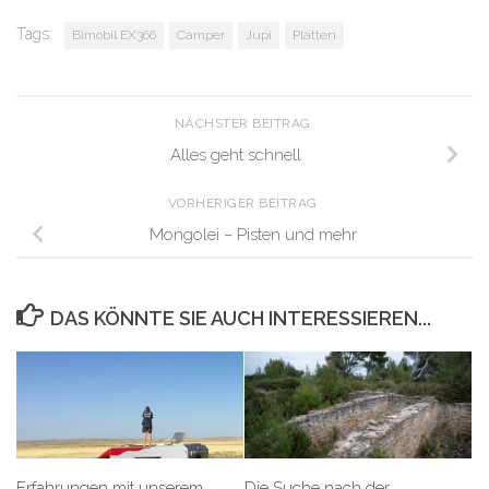
Tags:
Bimobil EX366
Camper
Jupi
Platten
NÄCHSTER BEITRAG
Alles geht schnell
VORHERIGER BEITRAG
Mongolei – Pisten und mehr
DAS KÖNNTE SIE AUCH INTERESSIEREN...
Erfahrungen mit unserem
Die Suche nach der